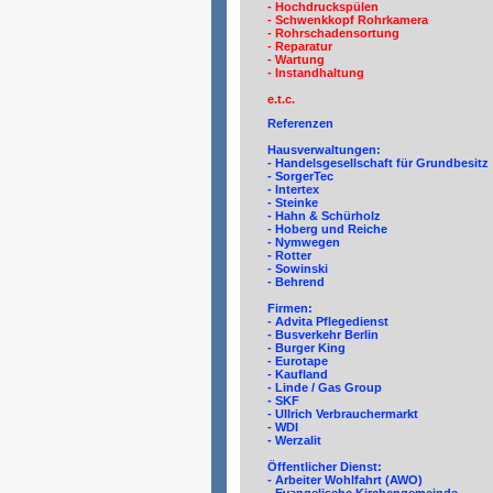
- Hochdruckspülen
- Schwenkkopf Rohrkamera
- Rohrschadensortung
- Reparatur
- Wartung
- Instandhaltung
e.t.c.
Referenzen
Hausverwaltungen:
- Handelsgesellschaft für Grundbesitz
- SorgerTec
- Intertex
- Steinke
- Hahn & Schürholz
- Hoberg und Reiche
- Nymwegen
- Rotter
- Sowinski
- Behrend
Firmen:
- Advita Pflegedienst
- Busverkehr Berlin
- Burger King
- Eurotape
- Kaufland
- Linde / Gas Group
- SKF
- Ullrich Verbrauchermarkt
- WDI
- Werzalit
Öffentlicher Dienst:
- Arbeiter Wohlfahrt (AWO)