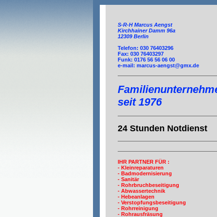
S-R-H Marcus Aengst
Kirchhainer Damm 96a
12309 Berlin
Telefon: 030 76403296
Fax: 030 76403297
Funk: 0176 56 56 06 00
e-mail: marcus-aengst@gmx.de
Familienunternehm
seit 1976
24 Stunden Notdienst
IHR PARTNER FÜR :
- Kleinreparaturen
- Badmodernisierung
- Sanitär
- Rohrbruchbeseitigung
- Abwassertechnik
- Hebeanlagen
- Verstopfungsbeseitigung
- Rohrreinigung
- Rohrausfräsung